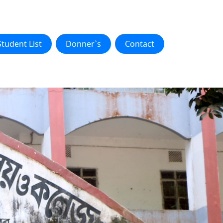
Student List
Donner`s
Contact