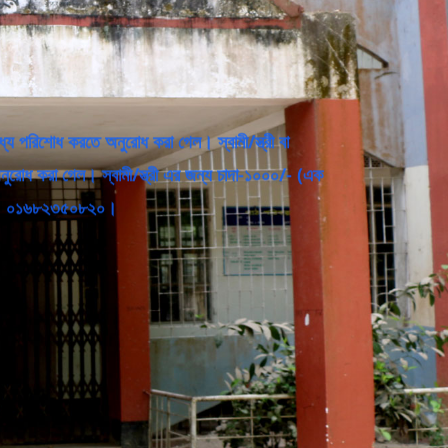
্যে পরিশোধ করতে অনুরোধ করা গেল। স্বামী/স্ত্রী বা
ুরোধ করা গেল। স্বামী/স্ত্রী এর জন্য চাদা-১০০০/- (এক
২০৫, ০১৬৮২৩৫০৮২০।