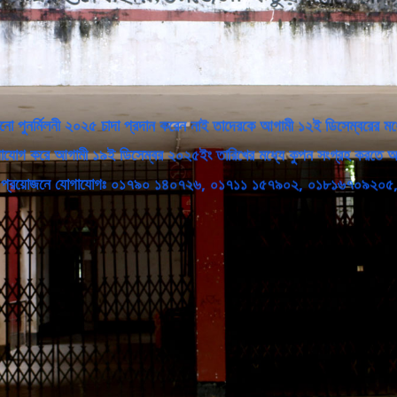
এখনো পুনর্মিলনী ২০২৫ চাদা প্রদান করেন নাই তাদেরকে আগামী ১২ই ডিসেম্বরের মধ
োগাযোগ করে আগামী ১৯ই ডিসেম্বর ২০২৫ইং তারিখের মধ্যে কুপন সংগ্রহ করতে অন
) টাকা। প্রয়োজনে যোগাযোগঃ ০১৭৯০ ১৪০৭২৬, ০১৭১১ ১৫৭৯০২, ০১৮১৬৭০৯