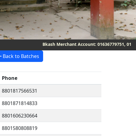
Bkash Merchant Account: 01636779751, 01621488675
Back to Batches
Phone
8801817566531
8801871814833
8801606230664
8801580808819