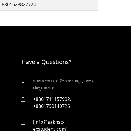
8801628827724
Have a Questions?
ডাকঘরঃ গুলবাহার, উপজেলাঃ কচুয়া, জেলাঃ
চাঁদপুর বাংলাদেশ
+8801711157902,
+8801790140726
[info@aakhsc-
exstudent.com]