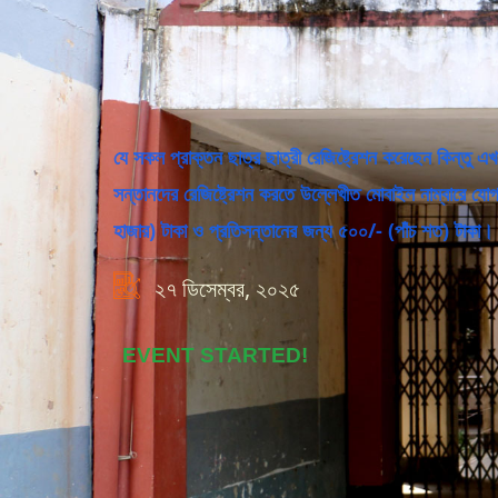
যে সকল প্রাক্তন ছাত্র ছাত্রী রেজিষ্ট্রেশন করেছেন কিন্তু 
সন্তানদের রেজিষ্ট্রেশন করতে উল্লেখীত মোবাইল নাম্বারে য
হাজার) টাকা ও প্রতিসন্তানের জন্য ৫০০/- (পাঁচ শত
২৭ ডিসেম্বর, ২০২৫
EVENT STARTED!