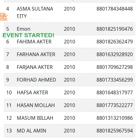
4
ASMA SULTANA
2010
8801784348448
EITY
২৭ ডিসেম্বর, ২০২৫
5
Emon
2010
8801825190476
EVENT STARTED!
6
FAHIMA AKTER
2010
8801826362479
7
FARHANA AKTER
2010
8801632928920
8
FARJANA AKTER
2010
8801709627298
9
FORHAD AHMED
2010
8801733456299
10
HAFSA AKTER
2010
8801648317977
11
HASAN MOLLAH
2010
8801773522277
12
MASUM BILLAH
2010
8801313210986
13
MD AL AMIN
2010
8801825967594