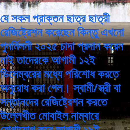
যে সকল প্রাক্তন ছাত্র ছাত্রী
রেজিষ্ট্রেশন করেছেন কিন্তু এখনো
পুনর্মিলনী ২০২৫ চাদা প্রদান করেন
নাই তাদেরকে আগামী ১২ই
ডিসেম্বরের মধ্যে পরিশোধ করতে
অনুরোধ করা গেল। স্বামী/স্ত্রী বা
সন্তানদের রেজিষ্ট্রেশন করতে
উল্লেখীত মোবাইল নাম্বারে
যোগাযোগ করে আগামী ১৯ই