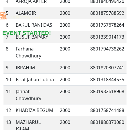
4
AFROJA AKTER
2000
8801840499426
5
ALAMGIR
2000
8801875788592
২৭ ডিসেম্বর, ২০২৫
6
BAKUL RANI DAS
2000
8801757678264
EVENT STARTED!
7
EUSUF BAPARY
2000
8801339014173
8
Farhana
2000
8801794738262
Chowdhury
9
IBRAHIM
2000
8801820307741
10
Israt Jahan Lubna
2000
8801318844535
11
Jannat
2000
8801932618968
Chowdhury
12
KHADIZA BEGUM
2000
8801758741488
13
MAZHARUL
2000
8801880373080
ISLAM