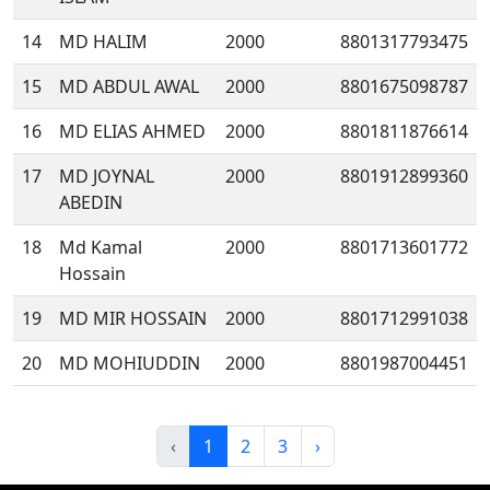
14
MD HALIM
2000
8801317793475
15
MD ABDUL AWAL
2000
8801675098787
16
MD ELIAS AHMED
2000
8801811876614
17
MD JOYNAL
2000
8801912899360
ABEDIN
18
Md Kamal
2000
8801713601772
Hossain
19
MD MIR HOSSAIN
2000
8801712991038
20
MD MOHIUDDIN
2000
8801987004451
‹
1
2
3
›