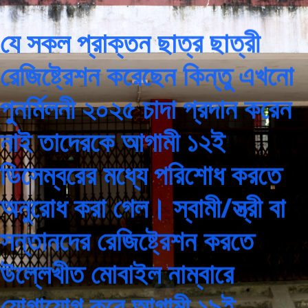
যে সকল প্রাক্তন ছাত্র ছাত্রী
রেজিষ্ট্রেশন করেছেন কিন্তু এখনো
পুনর্মিলনী ২০২৫ চাদা প্রদান করেন
নাই তাদেরকে আগামী ১২ই
ডিসেম্বরের মধ্যে পরিশোধ করতে
অনুরোধ করা গেল। স্বামী/স্ত্রী বা
সন্তানদের রেজিষ্ট্রেশন করতে
উল্লেখীত মোবাইল নাম্বারে
যোগাযোগ করে আগামী ১৯ই