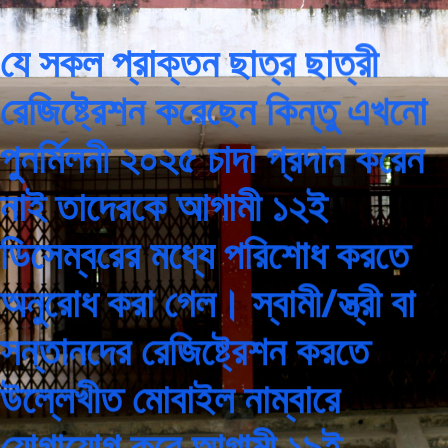
যে সকল প্রাক্তন ছাত্র ছাত্রী
রেজিষ্ট্রেশন করেছেন কিন্তু এখনো
পুনর্মিলনী ২০২৫ চাদা প্রদান করেন
নাই তাদেরকে আগামী ১২ই
ডিসেম্বরের মধ্যে পরিশোধ করতে
অনুরোধ করা গেল। স্বামী/স্ত্রী বা
সন্তানদের রেজিষ্ট্রেশন করতে
উল্লেখীত মোবাইল নাম্বারে
যোগাযোগ করে আগামী ১৯ই