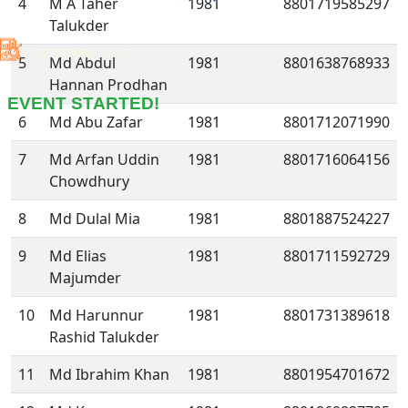
4
M A Taher
1981
8801719585297
Talukder
২৭ ডিসেম্বর, ২০২৫
5
Md Abdul
1981
8801638768933
Hannan Prodhan
EVENT STARTED!
6
Md Abu Zafar
1981
8801712071990
7
Md Arfan Uddin
1981
8801716064156
Chowdhury
8
Md Dulal Mia
1981
8801887524227
9
Md Elias
1981
8801711592729
Majumder
10
Md Harunnur
1981
8801731389618
Rashid Talukder
11
Md Ibrahim Khan
1981
8801954701672