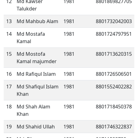
12
Md Kawser
1981
8801869827705
Talukder
13
Md Mahbub Alam
1981
8801732042003
14
Md Mostafa
1981
8801724797951
Kamal
15
Md Mostofa
1981
8801713620315
Kamal majumder
16
Md Rafiqul Islam
1981
8801726506501
17
Md Shafiqul Islam
1981
8801552402282
Khan
18
Md Shah Alam
1981
8801718450378
Khan
19
Md Shahid Ullah
1981
8801746322837