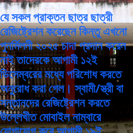
যে সকল প্রাক্তন ছাত্র ছাত্রী
রেজিষ্ট্রেশন করেছেন কিন্তু এখনো
পুনর্মিলনী ২০২৫ চাদা প্রদান করেন
নাই তাদেরকে আগামী ১২ই
ডিসেম্বরের মধ্যে পরিশোধ করতে
অনুরোধ করা গেল। স্বামী/স্ত্রী বা
সন্তানদের রেজিষ্ট্রেশন করতে
উল্লেখীত মোবাইল নাম্বারে
যোগাযোগ করে আগামী ১৯ই