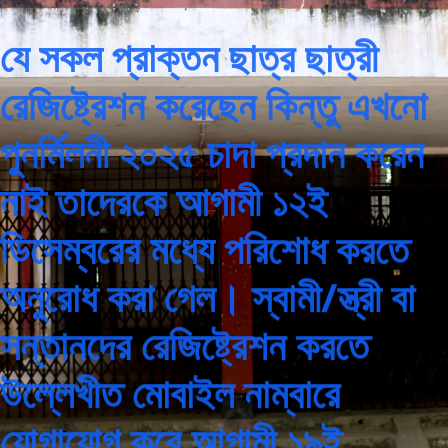
যে সকল প্রাক্তন ছাত্র ছাত্রী
রেজিষ্ট্রেশন করেছেন কিন্তু এখনো
পুনর্মিলনী ২০২৫ চাদা প্রদান করেন
নাই তাদেরকে আগামী ১২ই
ডিসেম্বরের মধ্যে পরিশোধ করতে
অনুরোধ করা গেল। স্বামী/স্ত্রী বা
সন্তানদের রেজিষ্ট্রেশন করতে
উল্লেখীত মোবাইল নাম্বারে
যোগাযোগ করে আগামী ১৯ই