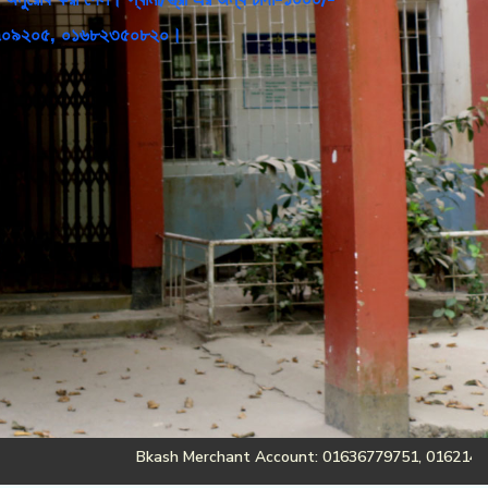
৮১৬৭০৯২০৫, ০১৬৮২৩৫০৮২০।
Bkash Merchant Account: 01636779751, 01621488675