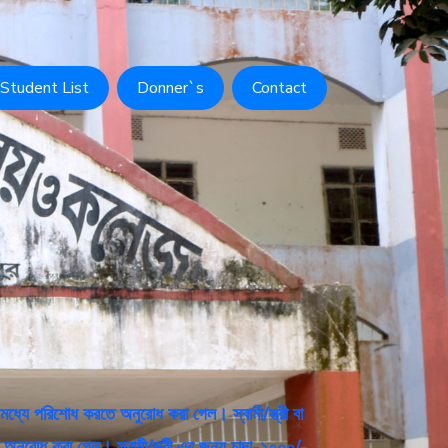
Student List
Donner`s
Contact
মধ্যে পরিশোধ করতে অনুরোধ করা গেল। স্বামী/স্ত্রী বা
অনুরোধ করা গেল। স্বামী/স্ত্রী এর জন্য চাদা-১০০০/-