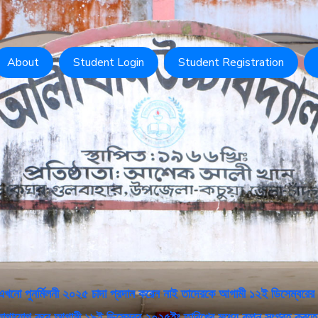
About
Student Login
Student Registration
ু এখনো পুনর্মিলনী ২০২৫ চাদা প্রদান করেন নাই তাদেরকে আগামী ১২ই ডিসেম্বরের 
 যোগাযোগ করে আগামী ১৯ই ডিসেম্বর ২০২৫ইং তারিখের মধ্যে কুপন সংগ্রহ করতে 