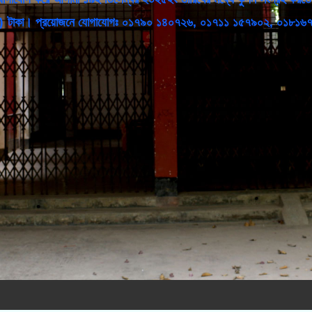
াঁচ শত) টাকা। প্রয়োজনে যোগাযোগঃ ০১৭৯০ ১৪০৭২৬, ০১৭১১ ১৫৭৯০২, ০১